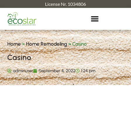
License Nr. 1034806
Home
>
Home Remodeling
>
Casino
Casino
adminuser
September 4, 2022
1:24 pm