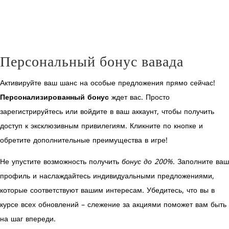
Персональный бонус вавада
Активируйте ваш шанс на особые предложения прямо сейчас!
Персонализированный бонус
ждет вас. Просто
зарегистрируйтесь или войдите в ваш аккаунт, чтобы получить
доступ к эксклюзивным привилегиям. Кликните по кнопке и
обретите дополнительные преимущества в игре!
Не упустите возможность получить
бонус до 200%
. Заполните ваш
профиль и наслаждайтесь индивидуальными предложениями,
которые соответствуют вашим интересам. Убедитесь, что вы в
курсе всех обновлений – слежение за акциями поможет вам быть
на шаг впереди.