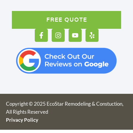
FREE QUOTE
Copyright © 2025 EcoStar Remodeling & Constuction,
All Rights Reserved
Privacy Policy