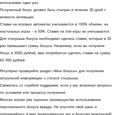
использован один раз.
Полученный бонус должен быть отыгран в течение 30 дней с
момента активации.
Ставки на игровых автоматах учитываются в 100% объёме, на
настольных играх – в 50%. Ставки на live-игры не учитываются.
Для отыгрыша бонуса необходимо сделать ставки, которые в 20
раз превышают сумму бонуса. Например, если вы получили
бонус в 3000 рублей, вам потребуется сделать ставки на сумму
60 000 рублей.
Регулярно проверяйте раздел «Мои бонусы» для получения
актуальной информации о статусе отыгрыша.
Свяжитесь со службой поддержки, если у вас возникнут вопросы
по условиям или процессу получения.
Многие игроки уже оценили преимущества использования
персонального бонуса вавада. Не упустите свой шанс и
отправляйтесь в мир захватывающих игр и больших выигрышей!