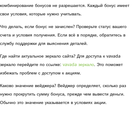
комбинирование бонусов не разрешается. Каждый бонус имеет
свои условия, которые нужно учитывать.
Что делать, если бонус не зачислен? Проверьте статус вашего
счета и условия получения. Если всё в порядке, обратитесь в
службу поддержки для выяснения деталей.
Где найти актуальное зеркало сайта? Для доступа к vavada
зеркало перейдите по ссылке:
vavada зеркало
. Это поможет
избежать проблем с доступом к акциям.
Каково значение вейджера? Вейджер определяет, сколько раз
нужно прокрутить сумму бонуса, прежде чем вывести деньги.
Обычно это значение указывается в условиях акции.